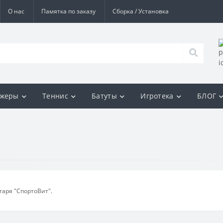
О нас
Памятка по заказу
Сборка / Установка
ажеры
Теннис
Батуты
Игротека
БЛОГ
аря "СпортоВит".