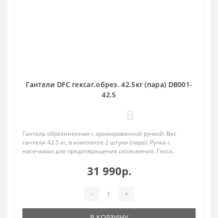
Гантели DFC гексаг.обрез. 42.5кг (пара) DB001-
42.5
0
Гантель обрезиненная с хромированной ручкой. Вес
гантели 42.5 кг, в комплекте 2 штуки (пара). Ручка с
насечками для предотвращения скольжения. Гекса..
31 990р.
-
+
В КОРЗИНУ