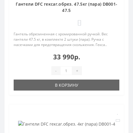
Гантели DFC гексаг.обрез. 47.5кг (пара) DB001-
47.5
0
Гантель обрезиненная с хромированной ручкой. Вес
гантели 47.5 кг, в комплекте 2 штуки (пара). Ручка с
насечками для предотвращения скольжения. Гекса..
33 990р.
-
+
В КОРЗИНУ