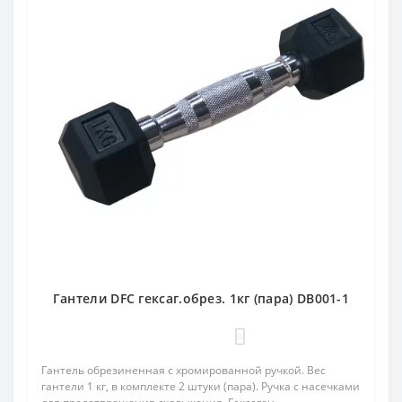
Гантели DFC гексаг.обрез. 1кг (пара) DB001-1
0
Гантель обрезиненная с хромированной ручкой. Вес
гантели 1 кг, в комплекте 2 штуки (пара). Ручка с насечками