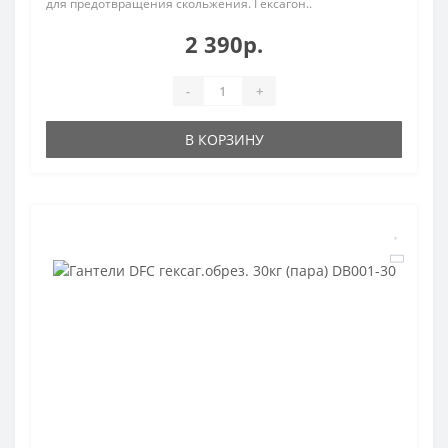
для предотвращения скольжения. Гексагон..
2 390р.
-
+
В КОРЗИНУ