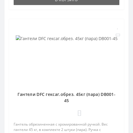
Гантели DFC гексаг.обрез. 45кг (пара) DB001-
45
0
Гантель обрезиненная с хромированной ручкой. Вес
гантели 45 кг, в комплекте 2 штуки (пара). Ручка с