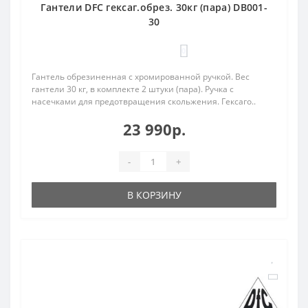
Гантели DFC гексаг.обрез. 30кг (пара) DB001-
30
0
Гантель обрезиненная с хромированной ручкой. Вес
гантели 30 кг, в комплекте 2 штуки (пара). Ручка с
насечками для предотвращения скольжения. Гексаго..
23 990р.
-
+
В КОРЗИНУ