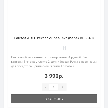
Гантели DFC гексаг.обрез. 4кг (пара) DB001-4
0
Гантель обрезиненная с хромированной ручкой. Вес
гантели 4 кг, в комплекте 2 штуки (пара). Ручка с насечками
для предотвращения скольжения. Гексагон..
3 990р.
-
+
В КОРЗИНУ