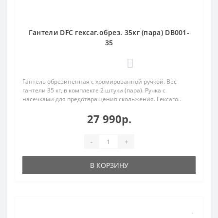
Гантели DFC гексаг.обрез. 35кг (пара) DB001-
35
0
Гантель обрезиненная с хромированной ручкой. Вес
гантели 35 кг, в комплекте 2 штуки (пара). Ручка с
насечками для предотвращения скольжения. Гексаго..
27 990р.
-
+
В КОРЗИНУ