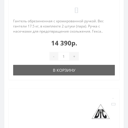
0
Гантель обрезиненная с хромированной ручкой. Вес
гантели 17.5 кг, в комплекте 2 штуки (пара). Ручка с
насечками для предотвращения скольжения. Гекса..
14 390р.
-
+
В КОРЗИНУ