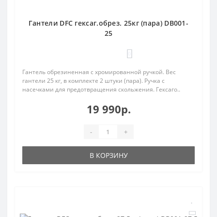
Гантели DFC гексаг.обрез. 25кг (пара) DB001-
25
0
Гантель обрезиненная с хромированной ручкой. Вес
гантели 25 кг, в комплекте 2 штуки (пара). Ручка с
насечками для предотвращения скольжения. Гексаго..
19 990р.
-
+
В КОРЗИНУ