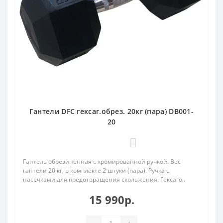
Гантели DFC гексаг.обрез. 20кг (пара) DB001-
20
0
Гантель обрезиненная с хромированной ручкой. Вес
гантели 20 кг, в комплекте 2 штуки (пара). Ручка с
насечками для предотвращения скольжения. Гексаго..
15 990р.
-
+