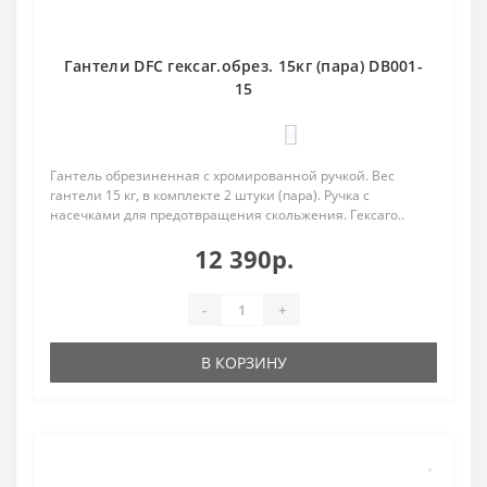
Гантели DFC гексаг.обрез. 15кг (пара) DB001-
15
0
Гантель обрезиненная с хромированной ручкой. Вес
гантели 15 кг, в комплекте 2 штуки (пара). Ручка с
насечками для предотвращения скольжения. Гексаго..
12 390р.
-
+
В КОРЗИНУ