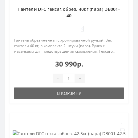
Гантели DFC гексаг.обрез. 40кг (пара) DB001-
40
0
Гантель обрезиненная с хромированной ручкой. Вес
гантели 40 кг, в комплекте 2 штуки (пара). Ручка с
насечками для предотвращения скольжения. Гексаго..
30 990р.
-
+
В КОРЗИНУ