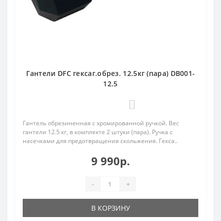
Гантели DFC гексаг.обрез. 12.5кг (пара) DB001-
12.5
0
Гантель обрезиненная с хромированной ручкой. Вес
гантели 12.5 кг, в комплекте 2 штуки (пара). Ручка с
насечками для предотвращения скольжения. Гекса..
9 990р.
-
+
В КОРЗИНУ