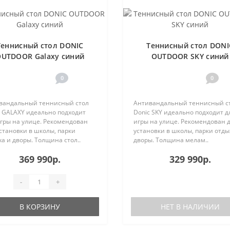
Теннисный стол DONIC
Теннисный стол DONI
UTDOOR Galaxy синий
OUTDOOR SKY синий
0
0
вандальный теннисный стол
Антивандальный теннисный с
c GALAXY идеально подходит
Donic SKY идеально подходит д
игры на улице. Рекомендован
игры на улице. Рекомендован 
становки в школы, парки
установки в школы, парки отды
а и дворы. Толщина стол..
дворы. Толщина мелам..
369 990р.
329 990р.
-
+
В КОРЗИНУ
НЕТ В НАЛИЧИИ