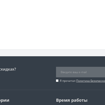
скидках?
Я прочитал
Политика Безопасно
ории
Время работы