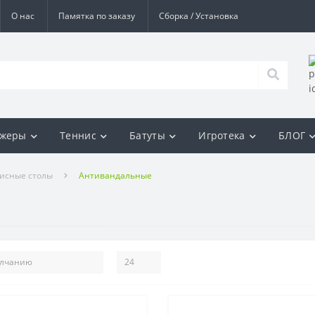
О нас
Памятка по заказу
Сборка / Установка
ажеры
Теннис
Батуты
Игротека
БЛОГ
исные столы
Антивандальные