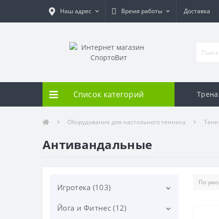
Наш адрес
Время работы
Доставка
Список категорий
Трен
Оборудование для настольного тенниса
Тенн
Антивандальные
Игротека (103)
Йога и Фитнес (12)
Дартс (20)