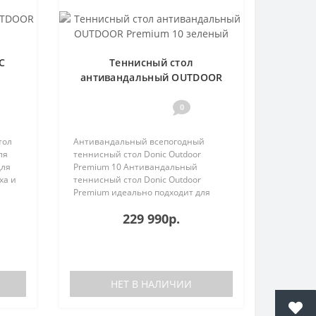
C
Теннисный стол
антивандальный OUTDOOR
Premium 10 зеленый
0
тол
Антивандальный всепогодный
ля
теннисный стол Donic Outdoor
для
Premium 10 Антивандальный
ха и
теннисный стол Donic Outdoor
Premium идеально подходит для
игры..
229 990р.
НЕТ В НАЛИЧИИ