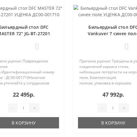
Бильярдный стол DFC
Бильярдный стол DF
ASTER 72" JG-BT-27201
Vankuver 7 синее пол
УЦЕНКА ДС00-001710
УЦЕНКА ДС00-000416
0
0
ина уценки: Повреждение
Причина уценки: Трещины в уз
ытия
соединений каркаса стола,
а.Идентификационный номер
небольшие потёртости на игр
ра - ДС00-001710Наличие
поле. Комплектация
а уточняйте у сотрудников
полная, упаковка в хорошем
ании.Описание модели..
состоянии. ..
22 495р.
47 992р.
-
+
-
+
В КОРЗИНУ
В КОРЗИНУ