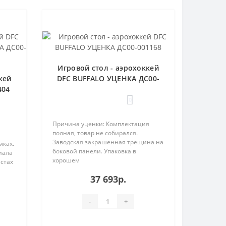
Игровой стол - аэрохоккей
кей
DFC BUFFALO УЦЕНКА ДС00-
404
001168
0
Причина уценки: Комплектация
полная, товар не собирался.
я
Заводская закрашенная трещина на
мках.
боковой панели. Упаковка в
иала
хорошем
стах
состоянии.Идентификационн..
37 693р.
-
+