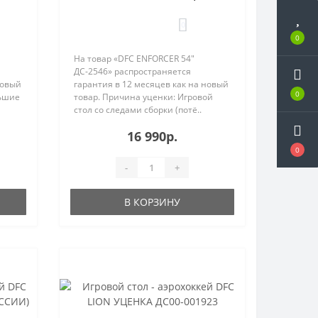
ДС00-002116
0
0
На товар «DFC ENFORCER 54"
ДС-2546» распространяется
новый
гарантия в 12 месяцев как на новый
0
льшие
товар. Причина уценки: Игровой
стол со следами сборки (потё..
16 990р.
0
-
+
В КОРЗИНУ