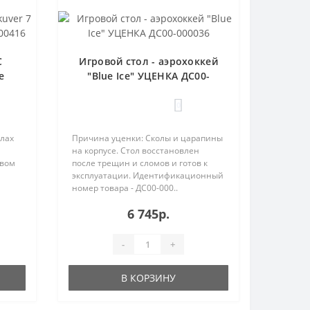
C
Игровой стол - аэрохоккей
е
"Blue Ice" УЦЕНКА ДС00-
000036
0
лах
Причина уценки: Сколы и царапины
на корпусе. Стол восстановлен
овом
после трещин и сломов и готов к
эксплуатации. Идентификационный
номер товара - ДС00-000..
6 745р.
-
+
В КОРЗИНУ