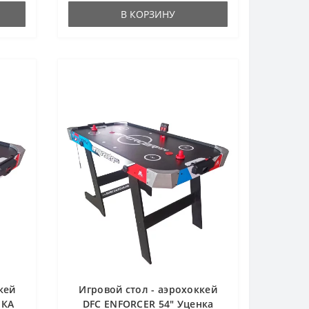
В КОРЗИНУ
кей
Игровой стол - аэрохоккей
НКА
DFC ENFORCER 54" Уценка