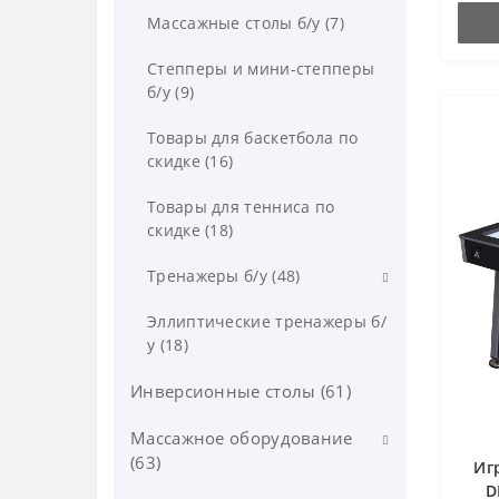
Массажные столы б/у (7)
Степперы и мини-степперы
б/у (9)
Товары для баскетбола по
скидке (16)
Товары для тенниса по
скидке (18)
Тренажеры б/у (48)
Силовые скамьи (9)
Эллиптические тренажеры б/
у (18)
Инверсионные столы (61)
Массажное оборудование
(63)
Иг
D