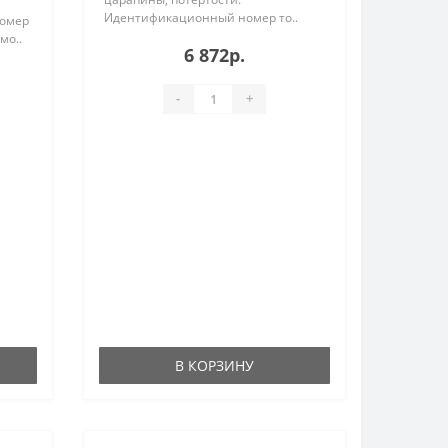
Идентификационный номер то..
номер
мо..
6 872р.
-
+
В КОРЗИНУ