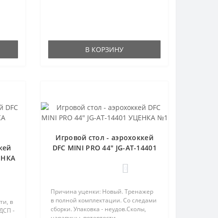
В КОРЗИНУ
Игровой стол - аэрохоккей
кей
DFC MINI PRO 44" JG-AT-14401
ЕНКА
УЦЕНКА №1
0
Причина уценки: Новый. Тренажер
в полной комплектации. Со следами
ти, в
сборки. Упаковка - неудов.Сколы,
ДСП -
царапины, потертости.