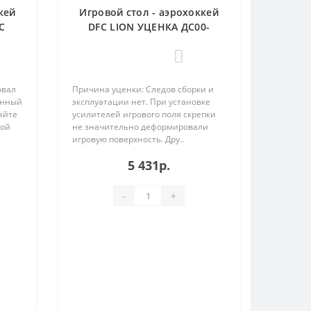
кей
Игровой стол - аэрохоккей
С
DFC LION УЦЕНКА ДС00-
001923
0
овал
Причина уценки: Следов сборки и
онный
эксплуатации нет. При установке
яйте
усилителей игрового поля скрепки
вой
не значительно деформировали
игровую поверхность. Дру..
5 431р.
-
+