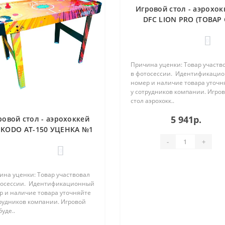
Игровой стол - аэрохок
DFC LION PRO (ТОВАР 
ФОТОСЕССИИ)
0
Причина уценки: Товар участв
в фотосессии. Идентификаци
номер и наличие товара уточн
у сотрудников компании. Игро
стол аэрохокк..
5 941р.
ровой стол - аэрохоккей
 KODO AT-150 УЦЕНКА №1
-
+
0
ина уценки: Товар участвовал
тосессии. Идентификационный
р и наличие товара уточняйте
трудников компании. Игровой
буде..