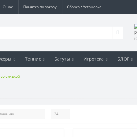
О нас
Памятка по заказу
Сборка / Установка
ажеры
Теннис
Батуты
Игротека
БЛОГ
 со скидкой