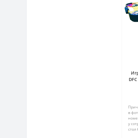
Иг
DFC
Прич
в фо
номе
у со
стол 