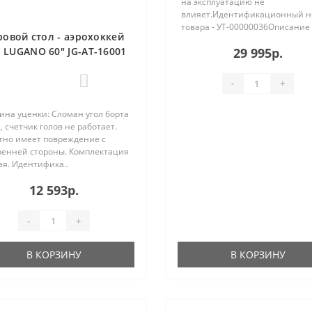
на эксплуатацию не
влияет.Идентификационный 
товара - УТ-00000036Описание 
ровой стол - аэрохоккей
29 995р.
 LUGANO 60" JG-AT-16001
УЦЕНКА ДС00-000475
0
-
+
ина уценки: Сломан угол борта
, счетчик голов не работает.
тно имеет повреждение с
ренней стороны. Комплектация
я. Идентифика..
12 593р.
-
+
В КОРЗИНУ
В КОРЗИНУ