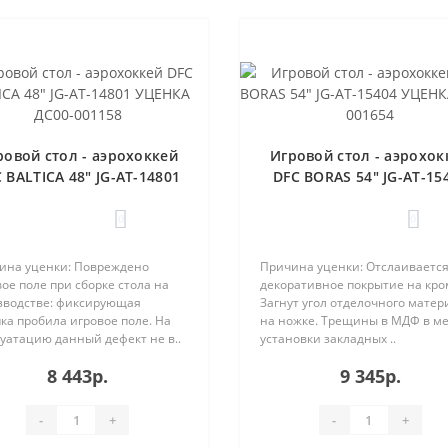
ровой стол - аэрохоккей
Игровой стол - аэрохок
 BALTICA 48" JG-AT-14801
DFC BORAS 54" JG-AT-15
УЦЕНКА ДС00-001158
УЦЕНКА ДС00-001654
0
0
ина уценки: Повреждено
Причина уценки: Отслаиваетс
ое поле при сборке стола на
декоративное покрытие на кро
зводстве: фиксирующая
Загнут угол отделочного матер
ка пробила игровое поле. На
на ножке. Трещины в МДФ в ме
уатацию данный дефект не в..
установки закладных ..
8 443р.
9 345р.
-
+
-
+