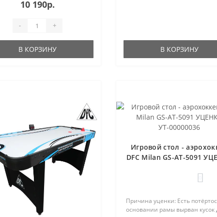
10 190р.
-
+
В КОРЗИНУ
В КОРЗИНУ
Игровой стол - аэрохок
DFC Milan GS-AT-5091 УЦ
УТ-00000036
0
Причина уценки: Есть потёртос
основании рамы вырван кусок 