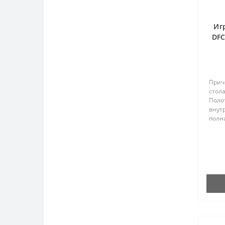
Иг
DFC
Прич
стола
Поло
внут
полна