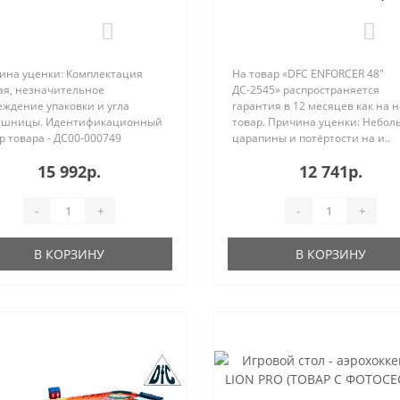
йба УЦЕНКА ДС00-000749
ДС-2545
0
0
ина уценки: Комплектация
На товар «DFC ENFORCER 48"
ая, незначительное
ДС-2545» распространяется
еждение упаковки и угла
гарантия в 12 месяцев как на 
ешницы. Идентификационный
товар. Причина уценки: Небо
 товара - ДС00-000749
царапины и потёртости на и..
ани..
15 992р.
12 741р.
-
+
-
+
В КОРЗИНУ
В КОРЗИНУ