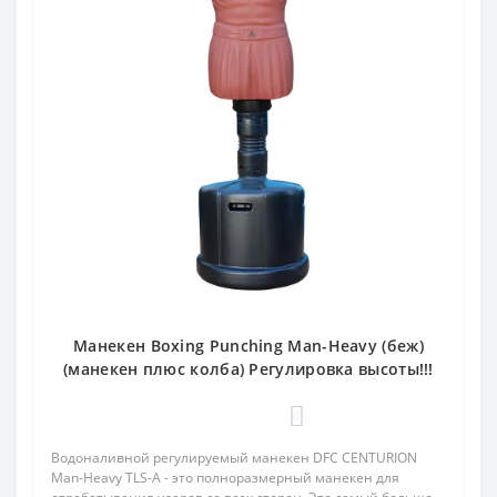
Манекен Boxing Punching Man-Heavy (беж)
(манекен плюс колба) Регулировка высоты!!!
0
Водоналивной регулируемый манекен DFC CENTURION
Man-Heavy TLS-A - это полноразмерный манекен для