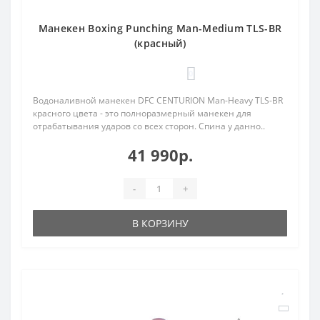
Манекен Boxing Punching Man-Medium TLS-BR
(красный)
0
Водоналивной манекен DFC CENTURION Man-Heavy TLS-BR
красного цвета - это полноразмерный манекен для
отрабатывания ударов со всех сторон. Спина у данно..
41 990р.
-
+
В КОРЗИНУ