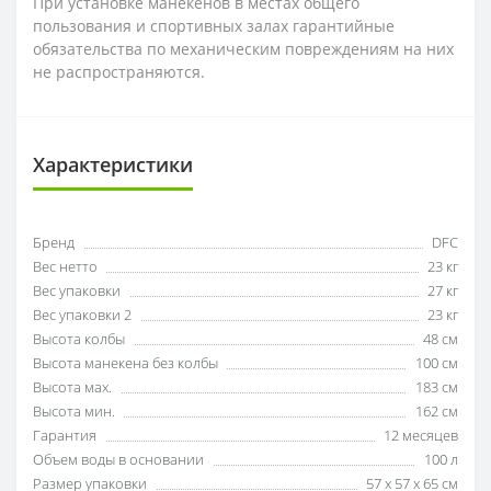
При установке манекенов в местах общего
пользования и спортивных залах гарантийные
обязательства по механическим повреждениям на них
не распространяются.
Характеристики
Бренд
DFC
Вес нетто
23 кг
Вес упаковки
27 кг
Вес упаковки 2
23 кг
Высота колбы
48 см
Высота манекена без колбы
100 см
Высота мах.
183 см
Высота мин.
162 см
Гарантия
12 месяцев
Объем воды в основании
100 л
Размер упаковки
57 х 57 х 65 см