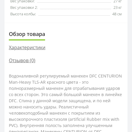
Вес упаковки:
27 кг
Вес упаковки 2:
23 кг
Высота колбы:
48 см
Обзор товара
Характеристики
Отзывов (0)
Водоналивной регулируемый манекен DFC CENTURION
Man-Heavy TLS-AR красного цвета - это
полноразмерный манекен для отрабатывания ударов
со всех сторон. Это самый большой манекен в линейке
DFC. Спина у данной модели защищена, и по ней
можно наносить удары. Реалистичный
человекоподобный манекен с покрытием из
высокопрочного пластизоля (artificial Rubber mix with
PVC). Внутренняя полость заполнена улучшенным
пеноуретаном. Манекены CENTURION от DFC