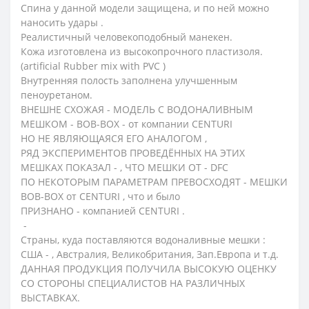
Спина у данной модели защищена, и по ней можно
наносить удары .
Реалистичный человекоподобный манекен.
Кожа изготовлена из высокопрочного пластизоля.
(artificial Rubber mix with PVC )
Внутренняя полость заполнена улучшенным
пеноуретаном.
ВНЕШНЕ СХОЖАЯ - МОДЕЛЬ С ВОДОНАЛИВНЫМ
МЕШКОМ - BOB-BOX - от компании CENTURI
НО НЕ ЯВЛЯЮЩАЯСЯ ЕГО АНАЛОГОМ ,
РЯД ЭКСПЕРИМЕНТОВ ПРОВЕДЁННЫХ НА ЭТИХ
МЕШКАХ ПОКАЗАЛ - , ЧТО МЕШКИ ОТ - DFC
ПО НЕКОТОРЫМ ПАРАМЕТРАМ ПРЕВОСХОДЯТ - МЕШКИ
BOB-BOX от CENTURI , что и было
ПРИЗНАНО - компанией CENTURI .
-
Страны, куда поставляются водоналивные мешки :
США - , Австралия, Великобритания, Зап.Европа и т.д.
ДАННАЯ ПРОДУКЦИЯ ПОЛУЧИЛА ВЫСОКУЮ ОЦЕНКУ
СО СТОРОНЫ СПЕЦИАЛИСТОВ НА РАЗЛИЧНЫХ
ВЫСТАВКАХ.