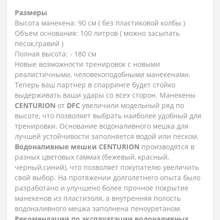
Размеры
Высота манекена: 90 см ( без пластиковой колбы )
Объем основания: 100 литров ( можно засыпать
песок,гравий )
Полная высота: - 180 см
Новые возможности тренировок с новыми
реалистичными, человекоподобными манекенами.
Теперь ваш партнер в спарринге будет стойко
выдерживать ваши удары со всех сторон. Манекены
CENTURION
от
DFC
увеличили модельный ряд по
высоте, что позволяет выбрать наиболее удобный для
тренировки. Основание водоналивного мешка для
лучшей устойчивости заполняется водой или песком.
Водоналивные мешки CENTURION
производятся в
разных цветовых гаммах (бежевый, красный,
черный,синий), что позволяет покупателю увеличить
свой выбор. На протяжении долголетнего опыта было
разработано и улучшено более прочное покрытие
манекенов из пластизоля, а внутренняя полость
водоналивного мешка заполнена пеноуретаном.
Рекомендации по эксплуатации водоналивных