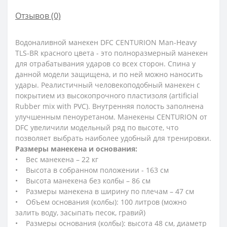
Отзывов (0)
Водоналивной манекен DFC CENTURION Man-Heavy
TLS-BR красного цвета - это полноразмерный манекен
для отрабатывания ударов со всех сторон. Спина у
данной модели защищена, и по ней можно наносить
удары. Реалистичный человекоподобный манекен с
покрытием из высокопрочного пластизоля (artificial
Rubber mix with PVC). Внутренняя полость заполнена
улучшенным пеноуретаном. Манекены CENTURION от
DFC увеличили модельный ряд по высоте, что
позволяет выбрать наиболее удобный для тренировки.
Размеры манекена и основания:
• Вес манекена – 22 кг
• Высота в собранном положении - 163 см
• Высота манекена без колбы – 86 см
• Размеры манекена в ширину по плечам – 47 см
• Объем основания (колбы): 100 литров (можно
залить воду, засыпать песок, гравий)
• Размеры основания (колбы): высота 48 см, диаметр