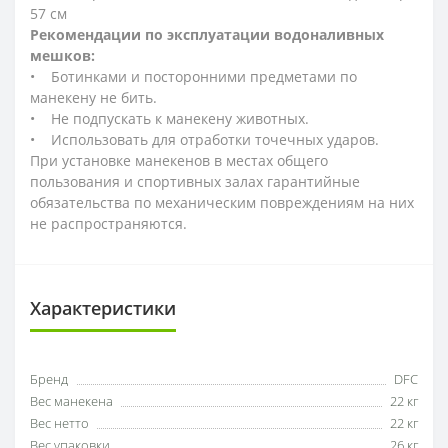
57 см
Рекомендации по эксплуатации водоналивных
мешков:
• Ботинками и посторонними предметами по
манекену не бить.
• Не подпускать к манекену животных.
• Использовать для отработки точечных ударов.
При установке манекенов в местах общего
пользования и спортивных залах гарантийные
обязательства по механическим повреждениям на них
не распространяются.
Характеристики
Бренд
DFC
Вес манекена
22 кг
Вес нетто
22 кг
Вес упаковки
26 кг