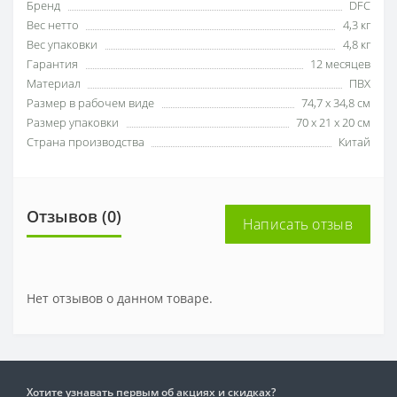
Бренд
DFC
Вес нетто
4,3 кг
Вес упаковки
4,8 кг
Гарантия
12 месяцев
Материал
ПВХ
Размер в рабочем виде
74,7 х 34,8 см
Размер упаковки
70 х 21 х 20 см
Страна производства
Китай
Отзывов (0)
Написать отзыв
Нет отзывов о данном товаре.
Хотите узнавать первым об акциях и скидках?