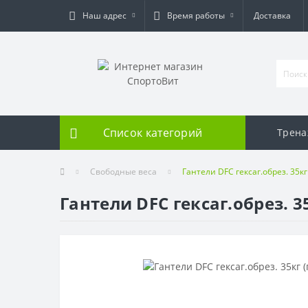
Наш адрес
Время работы
Доставка
Список категорий
Трен
Свободные веса
Гантели DFC гексаг.обрез. 35кг
Гантели DFC гексаг.обрез. 3