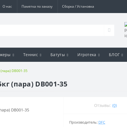
О нас
Памятка по заказу
Сборка / Установка
ажеры
Теннис
Батуты
Игротека
БЛОГ
 (пара) DB001-35
5кг (пара) DB001-35
Отзывы:
(0)
Производитель:
DFC