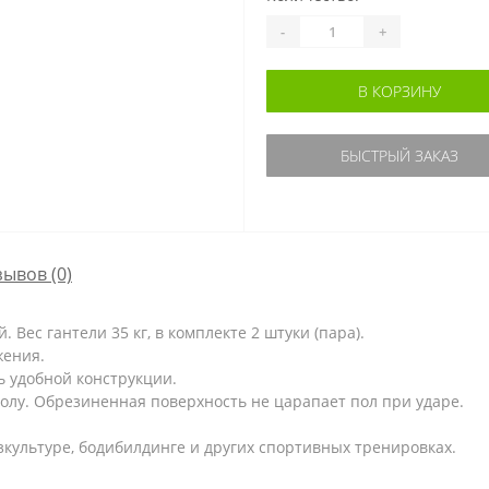
-
+
В КОРЗИНУ
БЫСТРЫЙ ЗАКАЗ
зывов (0)
Вес гантели 35 кг, в комплекте 2 штуки (пара).
жения.
ь удобной конструкции.
полу. Обрезиненная поверхность не царапает пол при ударе.
зкультуре, бодибилдинге и других спортивных тренировках.