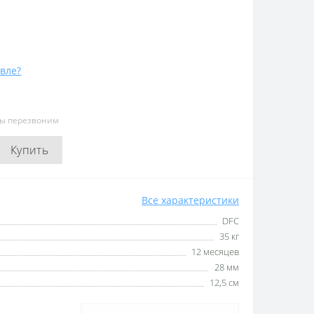
вле?
мы перезвоним
Купить
Все характеристики
DFC
35 кг
12 месяцев
28 мм
12,5 см