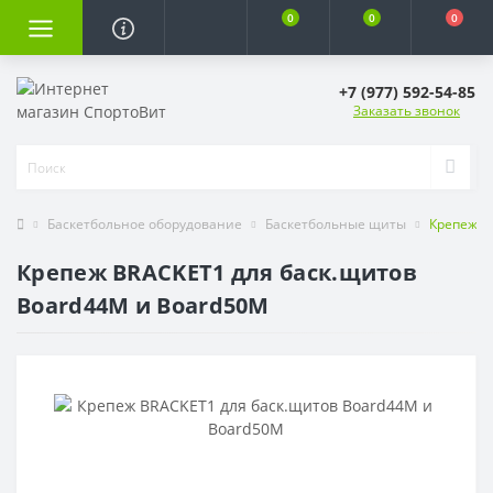
0
0
0
+7 (977) 592-54-85
Заказать звонок
Баскетбольное оборудование
Баскетбольные щиты
Крепеж B
Крепеж BRACKET1 для баск.щитов
Board44M и Board50M