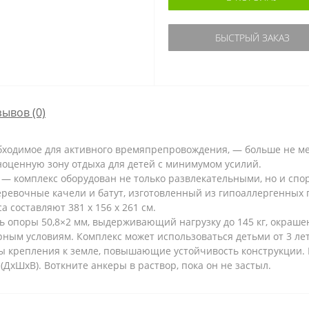
БЫСТРЫЙ ЗАКАЗ
зывов (0)
бходимое для активного времяпрепровождения, — больше не ме
ноценную зону отдыха для детей с минимумом усилий.
— комплекс оборудован не только развлекательными, но и спо
веревочные качели и батут, изготовленный из гипоаллергенных
 составляют 381 х 156 х 261 см.
ь опоры 50,8×2 мм, выдерживающий нагрузку до 145 кг, окраш
ным условиям. Комплекс может использоваться детьми от 3 лет
ры крепления к земле, повышающие устойчивость конструкции. 
(ДxШxВ). Воткните анкеры в раствор, пока он не застыл.