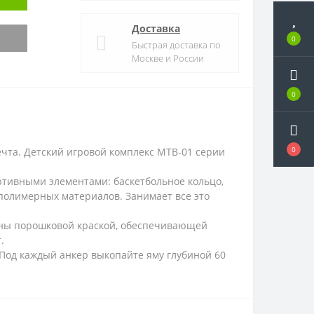
Доставка
0
Быстрая доставка по
Москве и России
0
0
чта. Детский игровой комплекс MTB-01 серии
ртивными элементами: баскетбольное кольцо,
 полимерных материалов. Занимает все это
ены порошковой краской, обеспечивающей
.
Под каждый анкер выкопайте яму глубиной 60