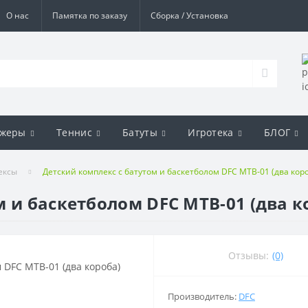
О нас
Памятка по заказу
Сборка / Установка
ажеры
Теннис
Батуты
Игротека
БЛОГ
ексы
Детский комплекс с батутом и баскетболом DFC MTB-01 (два кор
 и баскетболом DFC MTB-01 (два к
Отзывы:
(0)
Производитель:
DFC