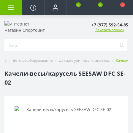
0
0
0
+7 (977) 592-54-85
Заказать звонок
Детское оборудование
Детские уличные комплексы
Качели-в
Качели-весы/карусель SEESAW DFC SE-
02