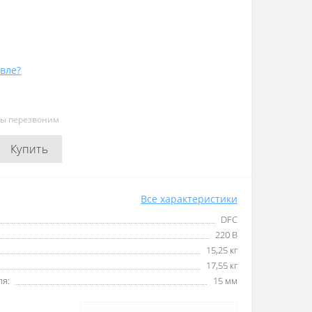
вле?
мы перезвоним
Купить
Все характеристики
DFC
220 В
15,25 кг
17,55 кг
ля:
15 мм