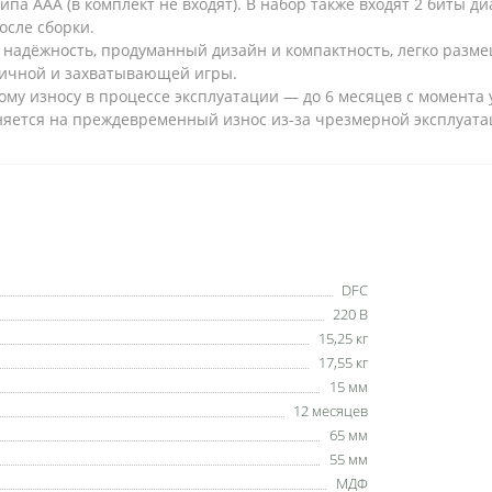
типа AAA (в комплект не входят). В набор также входят 2 биты
осле сборки.
ет надёжность, продуманный дизайн и компактность, легко раз
мичной и захватывающей игры.
му износу в процессе эксплуатации — до 6 месяцев с момента 
аняется на преждевременный износ из-за чрезмерной эксплуат
DFC
220 В
15,25 кг
17,55 кг
15 мм
12 месяцев
65 мм
55 мм
МДФ