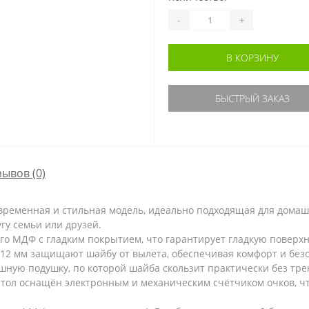
-
+
В КОРЗИНУ
БЫСТРЫЙ ЗАКАЗ
зывов (0)
современная и стильная модель, идеально подходящая для домаш
гу семьи или друзей.
го МДФ с гладким покрытием, что гарантирует гладкую поверх
 12 мм защищают шайбу от вылета, обеспечивая комфорт и без
шную подушку, по которой шайба скользит практически без тре
 стол оснащён электронным и механическим счётчиком очков, ч