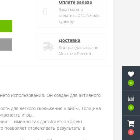
Оплата заказа
Заказ можно
оплатить ONLINE или
курьеру
Доставка
Быстрая доставка по
Москве и России
0
него использования. Он создан для активного
ность для легкого скольжения шайбы. Толщина
0
опасность игры.
ния — именно так достигается эффект
то позволяет отслеживать результаты в
0