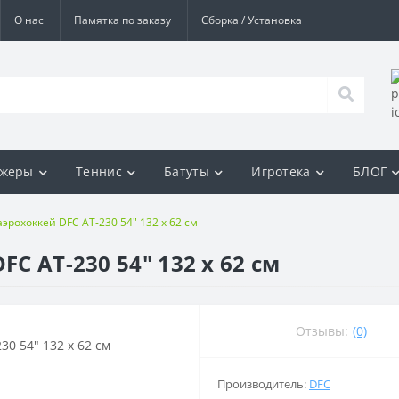
О нас
Памятка по заказу
Сборка / Установка
ажеры
Теннис
Батуты
Игротека
БЛОГ
аэрохоккей DFC AT-230 54" 132 х 62 см
FC AT-230 54" 132 х 62 см
Отзывы:
(0)
Производитель:
DFC