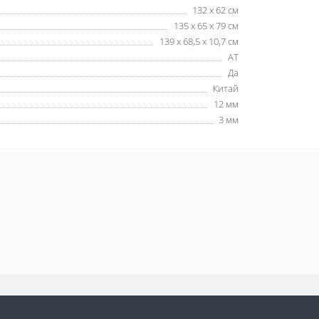
132 х 62 см
135 х 65 х 79 см
139 х 68,5 х 10,7 см
AT
Да
Китай
12 мм
3 мм