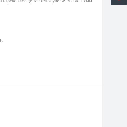
ы игроков толщина стенок увеличена до 13 мм.
е.