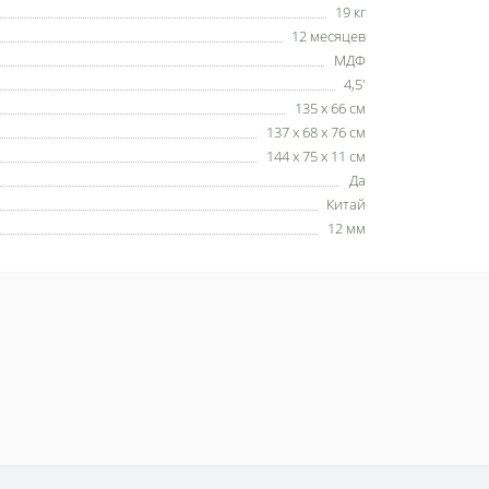
19 кг
12 месяцев
МДФ
4,5'
135 х 66 см
137 х 68 х 76 см
144 х 75 х 11 см
Да
Китай
12 мм