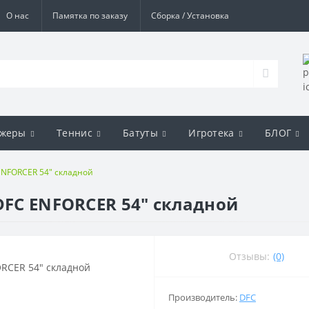
О нас
Памятка по заказу
Сборка / Установка
ажеры
Теннис
Батуты
Игротека
БЛОГ
 ENFORCER 54" складной
DFC ENFORCER 54" складной
Отзывы:
(0)
Производитель:
DFC