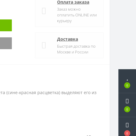
Оплата заказа
Заказ можно
оплатить ONLINE или
курьеру
Доставка
Быстрая доставка по
Москве и России
0
ета (сине-красная расцветка) выделяют его из
0
0