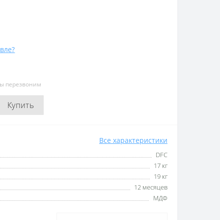
вле?
мы перезвоним
Купить
Все характеристики
DFC
17 кг
19 кг
12 месяцев
МДФ