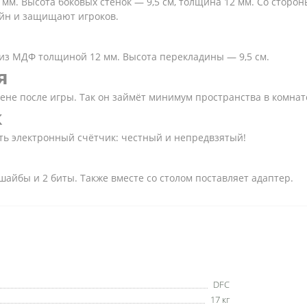
м. Высота боковых стенок — 9,5 см, толщина 12 мм. Со сторон
йн и защищают игроков.
з МДФ толщиной 12 мм. Высота перекладины — 9,5 см.
я
стене после игры. Так он займёт минимум пространства в комнат
к
сть электронный счётчик: честный и непредвзятый!
айбы и 2 биты. Также вместе со столом поставляет адаптер.
DFC
17 кг