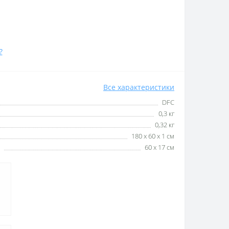
?
Все характеристики
DFC
0,3 кг
0,32 кг
180 х 60 х 1 см
60 х 17 см