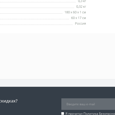
0,3 кг
0,32 кг
180 х 60 х 1 см
60 х 17 см
Россия
скидках?
Я прочитал
Политика Безопасно