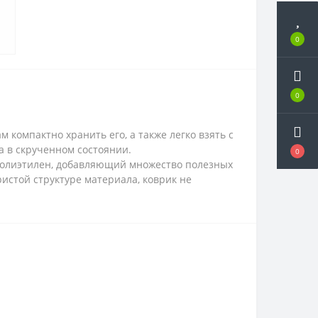
0
0
 компактно хранить его, а также легко взять с
а в скрученном состоянии.
0
полиэтилен, добавляющий множество полезных
ристой структуре материала, коврик не