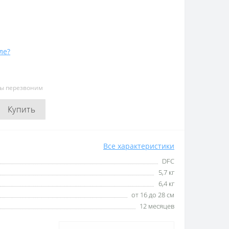
ле?
мы перезвоним
Купить
Все характеристики
DFC
5,7 кг
6,4 кг
от 16 до 28 см
12 месяцев