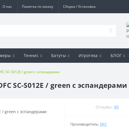
О нас
Памятка по заказу
Сборка / Установка
ажеры
Теннис
Батуты
Игротека
БЛОГ
C SC-S012E / green с эспандерами
C SC-S012E / green с эспандерами
Отзывы:
(0)
Производитель:
DFC