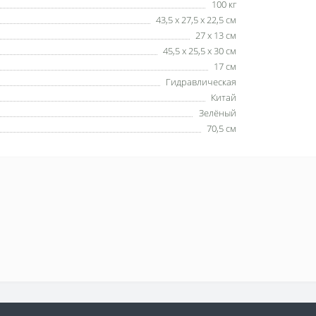
100 кг
43,5 х 27,5 х 22,5 см
27 х 13 см
45,5 х 25,5 х 30 см
17 см
Гидравлическая
Китай
Зелёный
70,5 см