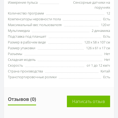
Измерение пульса
Сенсорные датчики на
поручнях
Количество программ
12
Компенсаторы неровности пола
Есть
Максимальный вес пользователя
120 кг
Мультимедиа
2 динамика
Подставка под планшет
Есть
Размер в рабочем виде
120 х 58 х 107 см
Размер упаковки
126 х 61 х 17 см
Разъемы
Нет
Складная модель
Нет
Скорость
от 1 до 12 км/ч
Страна производства
Китай
Транспортировочные ролики
Есть
Отзывов (0)
Написать отзыв