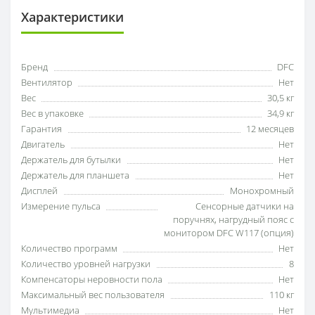
Характеристики
Бренд
DFC
Вентилятор
Нет
Вес
30,5 кг
Вес в упаковке
34,9 кг
Гарантия
12 месяцев
Двигатель
Нет
Держатель для бутылки
Нет
Держатель для планшета
Нет
Дисплей
Монохромный
Измерение пульса
Сенсорные датчики на
поручнях, нагрудный пояс с
монитором DFC W117 (опция)
Количество программ
Нет
Количество уровней нагрузки
8
Компенсаторы неровности пола
Нет
Максимальный вес пользователя
110 кг
Мультимедиа
Нет