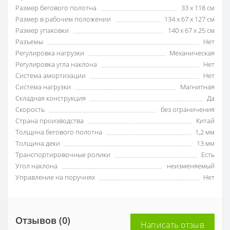
Размер бегового полотна
33 х 118 см
Размер в рабочем положении
134 х 67 х 127 см
Размер упаковки
140 х 67 х 25 см
Разъемы
Нет
Регулировка нагрузки
Механическая
Регулировка угла наклона
Нет
Система амортизации
Нет
Система нагрузки
Магнитная
Складная конструкция
Да
Скорость
без ограничения
Страна производства
Китай
Толщина бегового полотна
1,2 мм
Толщина деки
13 мм
Транспортировочные ролики
Есть
Угол наклона
неизменяемый
Управление на поручнях
Нет
Отзывов (0)
Написать отзыв