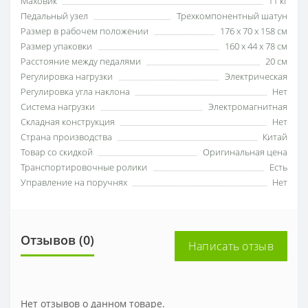
Маховик
11 кг
Педальный узел
Трехкомпонентный шатун
Размер в рабочем положении
176 х 70 х 158 см
Размер упаковки
160 х 44 х 78 см
Расстояние между педалями
20 см
Регулировка нагрузки
Электрическая
Регулировка угла наклона
Нет
Система нагрузки
Электромагнитная
Складная конструкция
Нет
Страна производства
Китай
Товар со скидкой
Оригинальная цена
Транспортировочные ролики
Есть
Управление на поручнях
Нет
Отзывов (0)
Написать отзыв
Нет отзывов о данном товаре.