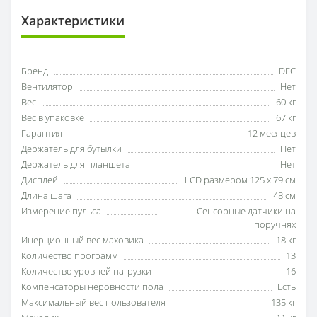
Характеристики
Бренд
DFC
Вентилятор
Нет
Вес
60 кг
Вес в упаковке
67 кг
Гарантия
12 месяцев
Держатель для бутылки
Нет
Держатель для планшета
Нет
Дисплей
LCD размером 125 х 79 см
Длина шага
48 см
Измерение пульса
Сенсорные датчики на
поручнях
Инерционный вес маховика
18 кг
Количество программ
13
Количество уровней нагрузки
16
Компенсаторы неровности пола
Есть
Максимальный вес пользователя
135 кг