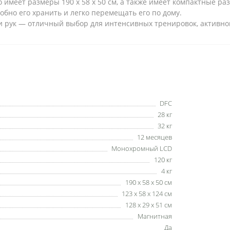
имеет размеры 190 x 58 x 50 см, а также имеет компактные разм
обно его хранить и легко перемещать его по дому.
 рук — отличный выбор для интенсивных тренировок, активног
DFC
28 кг
32 кг
12 месяцев
Монохромный LCD
120 кг
4 кг
190 х 58 х 50 см
123 х 58 х 124 см
128 х 29 х 51 см
Магнитная
Да