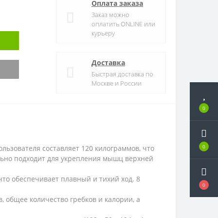
Оплата заказа
Заказ можно
оплатить ONLINE или
курьеру
Доставка
Быстрая доставка по
Москве и России
0
0
льзователя составляет 120 килограммов, что
льно подходит для укрепления мышц верхней
что обеспечивает плавный и тихий ход. 8
0
 общее количество гребков и калории, а