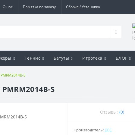
О нас
Памятка по заказу
Сборка / Установка
ажеры
Теннис
Батуты
Игротека
БЛОГ
t PMRM2014B-S
t PMRM2014B-S
Отзывы:
(0)
Производитель:
DFC