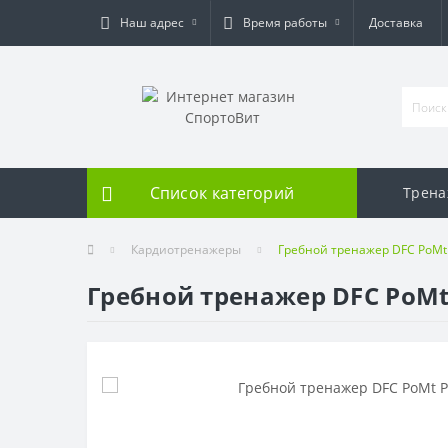
Наш адрес
Время работы
Доставка
Список категорий
Трен
Кардиотренажеры
Гребной тренажер DFC PoM
Гребной тренажер DFC PoM