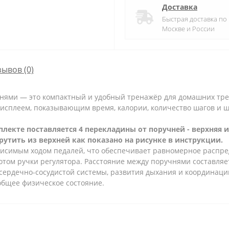
Доставка
Быстрая доставка по
Москве и России
зывов (0)
нями — это компактный и удобный тренажёр для домашних тре
исплеем, показывающим время, калории, количество шагов и ша
плекте поставляется 4 перекладины от поручней - верхняя
утить из верхней как показано на рисунке в инструкции.
висимым ходом педалей, что обеспечивает равномерное распред
том ручки регулятора. Расстояние между поручнями составляет
 сердечно-сосудистой системы, развития дыхания и координаци
общее физическое состояние.