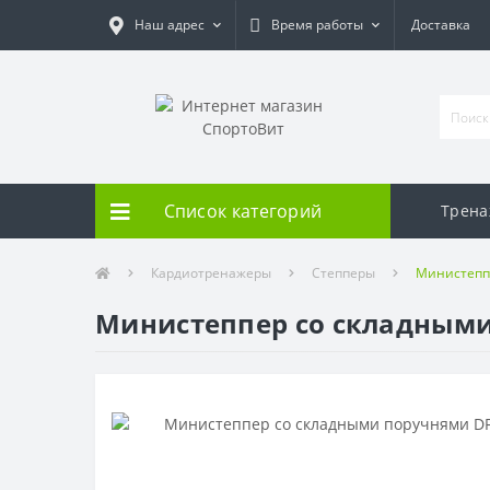
Наш адрес
Время работы
Доставка
Список категорий
Трен
Кардиотренажеры
Степперы
Министепп
Министеппер со складными