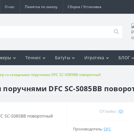
О нас
Памятка по заказу
Сборка / Установка
ажеры
Теннис
Батуты
Игротека
БЛОГ
ер со складными поручнями DFC SC-S085BB поворотный
 поручнями DFC SC-S085BB повор
Отзывы:
(0)
Производитель:
DFC