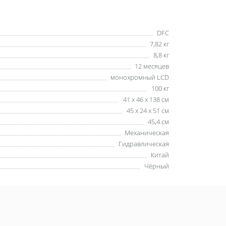
DFC
7,82 кг
8,8 кг
12 месяцев
монохромный LCD
100 кг
41 х 46 х 138 см
45 х 24 х 51 см
45,4 см
Механическая
Гидравлическая
Китай
Чёрный