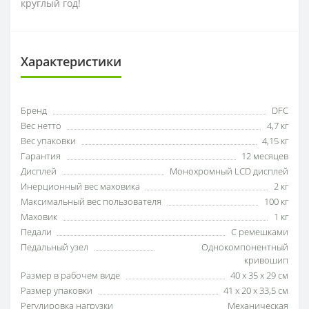
круглый год!
Характеристики
Бренд
DFC
Вес нетто
4,7 кг
Вес упаковки
4,15 кг
Гарантия
12 месяцев
Дисплей
Монохромный LCD дисплей
Инерционный вес маховика
2 кг
Максимальный вес пользователя
100 кг
Маховик
1 кг
Педали
С ремешками
Педальный узел
Однокомпонентный
кривошип
Размер в рабочем виде
40 х 35 х 29 см
Размер упаковки
41 x 20 x 33,5 см
Регулировка нагрузки
Механическая