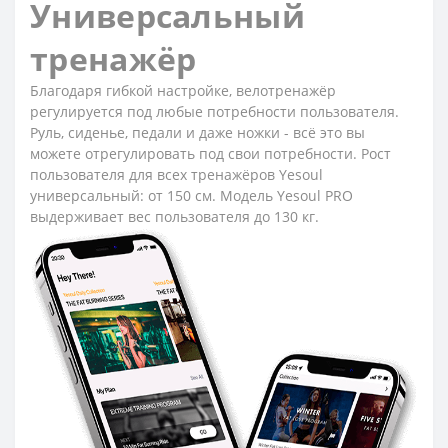
Универсальный
тренажёр
Благодаря гибкой настройке, велотренажёр
регулируется под любые потребности пользователя.
Руль, сиденье, педали и даже ножки - всё это вы
можете отрегулировать под свои потребности. Рост
пользователя для всех тренажёров Yesoul
универсальный: от 150 см. Модель Yesoul PRO
выдерживает вес пользователя до 130 кг.