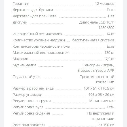
Гарантия
12 месяцев
Держатель для бутылки
Есть
Держатель для планшета
Нет
Дисплей
Диагональ LCD 10,1”
1280*800
Инерционный вес маховика
14 кг
Количество уровней нагрузки
бесступенчатая система
Компенсаторы неровности пола
Есть
Максимальный вес пользователя
130 кг
Маховик
7,5 кг
Мультимедиа
Сенсорный экран,
Bluetooth, Yesoul APP
Педальный узел
Трехкомпонентный
кривошип
Размер в рабочем виде
101 х 51 х 116,5 см
Размер упаковки
105 х 93 х 26 см
Регулировка нагрузки
Механическая
Регулировка руля
Есть
Регулировка сидения
По вертикали и
горизонтали
Рост пользователя
от 150 см