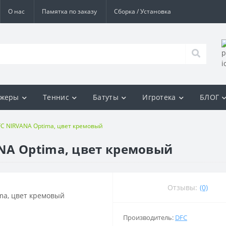
О нас
Памятка по заказу
Сборка / Установка
ажеры
Теннис
Батуты
Игротека
БЛОГ
C NIRVANA Optima, цвет кремовый
NA Optima, цвет кремовый
Отзывы:
(0)
Производитель:
DFC