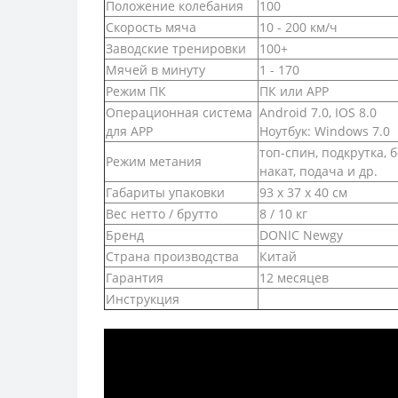
Положение колебания
100
Скорость мяча
10 - 200 км/ч
Заводские тренировки
100+
Мячей в минуту
1 - 170
Режим ПК
ПК или APP
Операционная система
Android 7.0, IOS 8.0
для APP
Ноутбук: Windows 7.0
топ-спин, подкрутка, 
Режим метания
накат, подача и др.
Габариты упаковки
93 х 37 х 40 см
Вес нетто / брутто
8 / 10 кг
Бренд
DONIC Newgy
Страна производства
Китай
Гарантия
12 месяцев
Инструкция