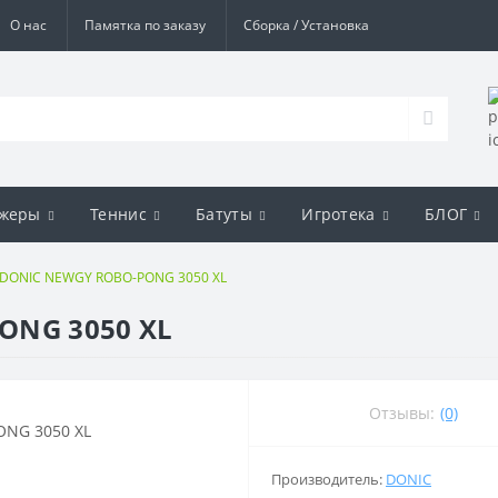
О нас
Памятка по заказу
Сборка / Установка
ажеры
Теннис
Батуты
Игротека
БЛОГ
 DONIC NEWGY ROBO-PONG 3050 XL
ONG 3050 XL
Отзывы:
(0)
Производитель:
DONIC