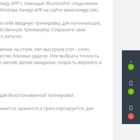
 Newgy APP с помощью Bluetooth© соединения
ь Windows Newgy APP на сайте www.newgy.com.
в себя вводную тренировку, для начинающих,
обственную тренировку. Сохраните свои
о запуска.
ние на столе, тип выстрела (топ - спин,
чество боковых ударов. Или выбрать точность
о мячей, время ожидания, скорость верхнего и
0
0
для безостановочной тренировки.
имается, хранится и транспортируется; для
0