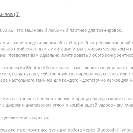
зывов (0)
50 XL - это ваш новый любимый партнер для тренировок.
зменит ваши представления об этой игре. Этот революционный
имально приближенным к имитации игры с живым человеком и п
ни, позволяет вам идеально имитировать любого конкурентнос
технология Bleutooth© позволяет вам с легкостью управлять 
сию, создать вашу собственную тренировочную сессию, или пр
ере настольного тенниса для каждого - достаточно легкое для н
симо выставлять поступательную и вращательную скорость мяч
 с широким диапазоном, углом и комбинацией ударов - включая
з увеличения скорости.
ewgy контролирует все функции робота через Bluetooth© (упра