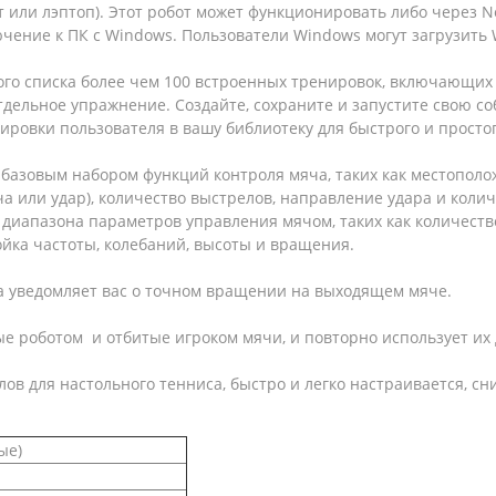
ет или лэптоп). Этот робот может функционировать либо через
лючение к ПК с Windows. Пользователи Windows могут загрузит
го списка более чем 100 встроенных тренировок, включающих 
отдельное упражнение. Создайте, сохраните и запустите свою с
овки пользователя в вашу библиотеку для быстрого и простог
базовым набором функций контроля мяча, таких как местоположе
ча или удар), количество выстрелов, направление удара и коли
о диапазона параметров управления мячом, таких как количеств
йка частоты, колебаний, высоты и вращения.
а уведомляет вас о точном вращении на выходящем мяче.
 роботом и отбитые игроком мячи, и повторно использует их 
лов для настольного тенниса, быстро и легко настраивается, сн
ые)