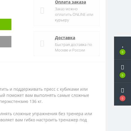
Оплата заказа
Заказ можно
оплатить ONLINE или
курьеру
Доставка
Быстрая доставка по
Москве и России
0
0
тить и поддерживать пресс с кубиками или
орый поможет вам выполнять самые сложные
0
перэкстензию 136 кг.
олнять сложные упражнения без тренера или
зволяет вам гибко настроить тренажер под