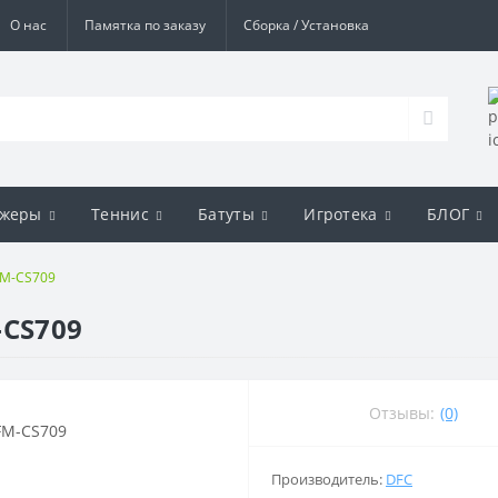
О нас
Памятка по заказу
Сборка / Установка
ажеры
Теннис
Батуты
Игротека
БЛОГ
FM-CS709
-CS709
Отзывы:
(0)
Производитель:
DFC