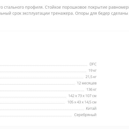
 стального профиля. Стойкое порошковое покрытие равномерн
ьный срок эксплуатации тренажера. Опоры для бедер сделаны 
DFC
19 кг
21,5 кг
12 месяцев
136 кг
142 х 73 х 107 см
105 x 43 x 14,5 см
Китай
Серебряный