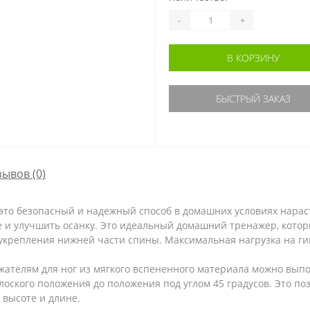
-
+
В КОРЗИНУ
БЫСТРЫЙ ЗАКАЗ
зывов (0)
это безопасный и надежный способ в домашних условиях нарас
не и улучшить осанку. Это идеальный домашний тренажер, кот
укрепления нижней части спины. Максимальная нагрузка на ги
жателям для ног из мягкого вспененного материала можно вып
лоского положения до положения под углом 45 градусов. Это по
 высоте и длине.