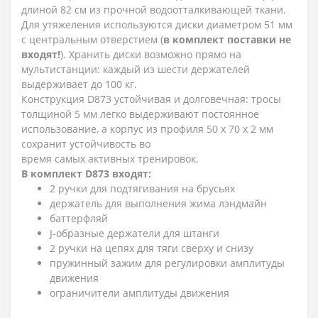
длиной 82 см из прочной водоотталкивающей ткани.
Для утяжеления используются диски диаметром 51 мм
с центральным отверстием (
в комплект поставки не
входят!
). Хранить диски возможно прямо на
мультистанции: каждый из шести держателей
выдерживает до 100 кг.
Конструкция D873 устойчивая и долговечная: тросы
толщиной 5 мм легко выдерживают постоянное
использование, а корпус из профиля 50 х 70 х 2 мм
сохранит устойчивость во
время самых активных тренировок.
В комплект D873 входят:
2 ручки для подтягивания на брусьях
держатель для выполнения жима лэндмайн
баттерфляй
J-образные держатели для штанги
2 ручки на цепях для тяги сверху и снизу
пружинный зажим для регулировки амплитуды
движения
ограничители амплитуды движения