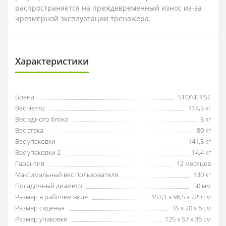
распространяется на преждевременный износ из-за
чрезмерной эксплуатации тренажера.
Характеристики
Бренд
STONERISE
Вес нетто
114,5 кг
Вес одного блока
5 кг
Вес стека
80 кг
Вес упаковки
141,5 кг
Вес упаковки 2
14,4 кг
Гарантия
12 месяцев
Максимальный вес пользователя
130 кг
Посадочный диаметр
50 мм
Размер в рабочем виде
157,1 х 96,5 х 220 см
Размер сиденья
35 х 20 х 6 см
Размер упаковки
125 x 57 x 36 см