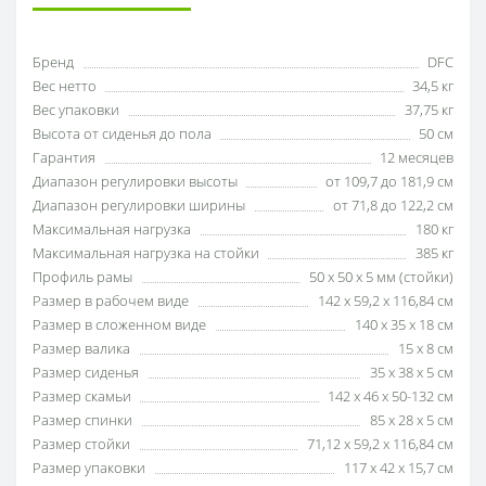
Бренд
DFC
Вес нетто
34,5 кг
Вес упаковки
37,75 кг
Высота от сиденья до пола
50 см
Гарантия
12 месяцев
Диапазон регулировки высоты
от 109,7 до 181,9 см
Диапазон регулировки ширины
от 71,8 до 122,2 см
Максимальная нагрузка
180 кг
Максимальная нагрузка на стойки
385 кг
Профиль рамы
50 х 50 х 5 мм (стойки)
Размер в рабочем виде
142 х 59,2 х 116,84 см
Размер в сложенном виде
140 x 35 x 18 см
Размер валика
15 х 8 см
Размер сиденья
35 x 38 x 5 см
Размер скамьи
142 x 46 x 50-132 см
Размер спинки
85 x 28 x 5 см
Размер стойки
71,12 х 59,2 х 116,84 см
Размер упаковки
117 х 42 х 15,7 см