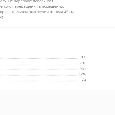
олу. Не царапают поверхность.
легкого перемещения в помещении.
 горизонтальном положении от пола 45 см.
ке.
DFC
150 кг
Нет
Есть
Да