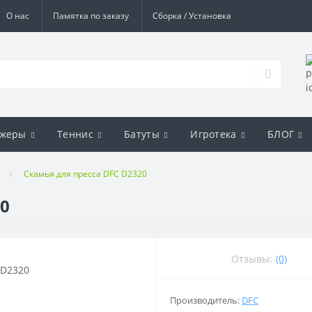
О нас
Памятка по заказу
Сборка / Установка
ажеры
Теннис
Батуты
Игротека
БЛОГ
Скамья для пресса DFC D2320
20
Отзывы:
(0)
Производитель:
DFC