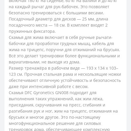
включая 180 кг на сиденье, 60 кг на валики и до 40 кг
на каждый рычаг для рук-бабочек. Это позволяет
безопасно тренироваться с большими весами.
Посадочный диаметр для дисков — 25 мм, длина
посадочного места — 18 см. В комплект входят 2
пружинных фиксатора.
Скамья для жима включает в себя ручные рычаги-
бабочки для проработки грудных мышц, кабель для
жима на трицепс, поручни для отжиманий на брусьях.
Всё это делает тренировки более функциональными и
вариативными, не выходя из дома.
Размер тренажёра в рабочем виде — 193 х 134 х 103–
123 см. Прочная стальная рама и нескользящие ножки
обеспечивают отличную устойчивость и безопасность
даже при интенсивной работе с весом.
Скамья DFC Gyronetics GN008 подходит для
выполнения таких упражнений, как жим лёжа,
приседания, скручивания на пресс, сгибания и
разгибания рук и ног, жим на трицепс, отжимания на
брусьях и многое другое. Это по-настоящему
многофункциональное решение для силовых
тренировок дома, обеспечивающее комплексную