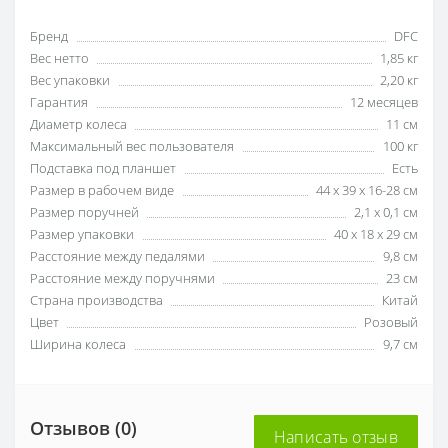
Бренд
DFC
Вес нетто
1,85 кг
Вес упаковки
2,20 кг
Гарантия
12 месяцев
Диаметр колеса
11 см
Максимальный вес пользователя
100 кг
Подставка под планшет
Есть
Размер в рабочем виде
44 х 39 х 16-28 см
Размер поручней
2,1 х 0,1 см
Размер упаковки
40 х 18 х 29 см
Расстояние между педалями
9,8 см
Расстояние между поручнями
23 см
Страна производства
Китай
Цвет
Розовый
Ширина колеса
9,7 см
Отзывов (0)
Написать отзыв