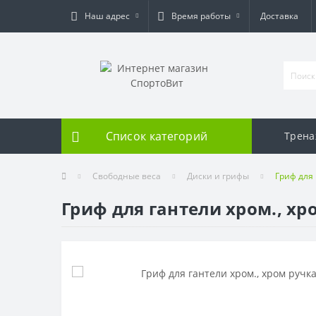
Наш адрес
Время работы
Доставка
Список категорий
Трен
Свободные веса
Диски и грифы
Гриф для 
Гриф для гантели хром., хр