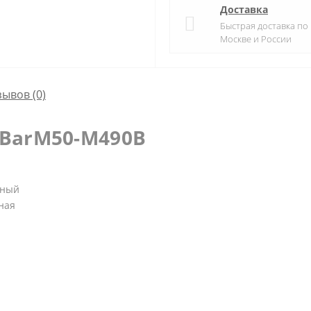
Доставка
Быстрая доставка по
Москве и России
зывов (0)
-BarM50-M490B
нный
ная