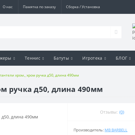
О нас
Памятка по заказу
Сборка / Установка
ажеры
Теннис
Батуты
Игротека
БЛОГ
гантели хром., хром ручка д50, длина 490мм
ом ручка д50, длина 490мм
Отзывы:
(0)
Производитель:
MB BARBELL