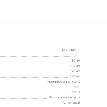
MB BARBELL
6,4 кг
50 мм
490 мм
170 мм
130 мм
Хромированная сталь
Сталь
Россия
Замок-гайка Вейдера
Гантельный