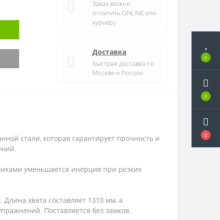
Заказ можно
оплатить ONLINE или
курьеру
Доставка
0
Быстрая доставка по
Москве и России
0
0
нной стали, которая гарантирует прочность и
ений.
ипниками уменьшается инерция при резких
 Длина хвата составляет 1310 мм, а
пражнений. Поставляется без замков.