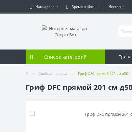
Наш адрес
Время работы
Доставка
Список категорий
Трен
Свободные веса
Гриф DFC прямой 201 см д50
Гриф DFC прямой 201 см д5