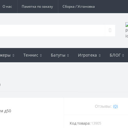
О нас
Памятка по заказу
Сборка / Установка
ажеры
Теннис
Батуты
Игротека
БЛОГ
0
Отзывы:
(0)
Код товара:
13905