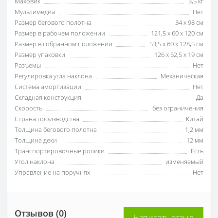
Маховик
3,5 кг
Мультимедиа
Нет
Размер бегового полотна
34 х 98 см
Размер в рабочем положении
121,5 х 60 х 120 см
Размер в собранном положении
53,5 х 60 х 128,5 см
Размер упаковки
126 х 52,5 х 19 см
Разъемы
Нет
Регулировка угла наклона
Механическая
Система амортизации
Нет
Складная конструкция
Да
Скорость
без ограничения
Страна производства
Китай
Толщина бегового полотна
1,2 мм
Толщина деки
12 мм
Транспортировочные ролики
Есть
Угол наклона
изменяемый
Управление на поручнях
Нет
Отзывов (0)
Написать отзыв