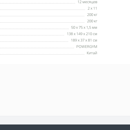
12 месяцев
2 х 11
200 кг
200 кг
50 х 75 х 1,5 мм
138 х 149 х 210 см
189 х 37 х 81 см
POWERGYM
Китай