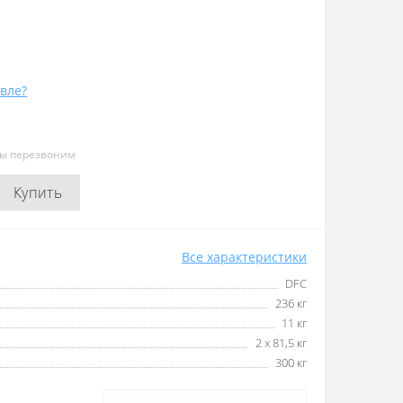
вле?
мы перезвоним
Купить
Все характеристики
DFC
236 кг
11 кг
2 х 81,5 кг
300 кг