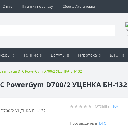
О нас
Памятка по заказу
Сборка / Установка
ажеры
Теннис
Батуты
Игротека
БЛОГ
ловая рама DFC PowerGym D700/2 УЦЕНКА БН-132
FC PowerGym D700/2 УЦЕНКА БН-132
Отзывы:
(0)
Производитель:
DFC