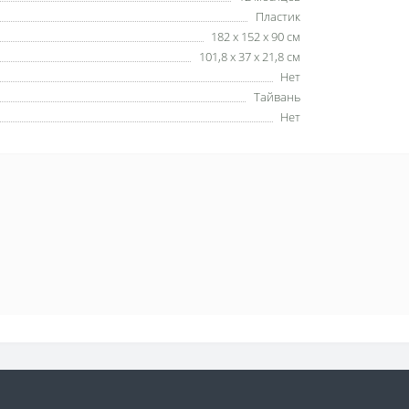
Пластик
182 х 152 х 90 см
101,8 х 37 х 21,8 см
Нет
Тайвань
Нет