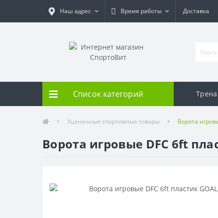
Наш адрес
Время работы
Доставка
Список категорий
Трен
Уцененные спортивные товары
Ворота игров
Ворота игровые DFC 6ft пл