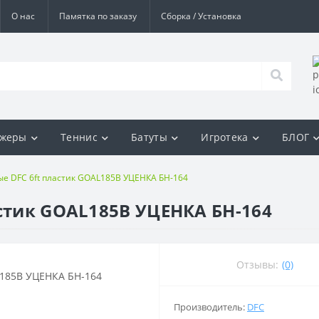
О нас
Памятка по заказу
Сборка / Установка
ажеры
Теннис
Батуты
Игротека
БЛОГ
ые DFC 6ft пластик GOAL185B УЦЕНКА БН-164
астик GOAL185B УЦЕНКА БН-164
Отзывы:
(0)
Производитель:
DFC