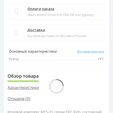
Оплата заказа
Заказ можно оплатить ONLINE или курьеру
Доставка
Быстрая доставка по Москве и России
Основные характеристики
Все характеристики
Добро пожаловать!
Бренд:
DFC
Обзор товара
Характеристики
Я прочитал
Политика Безопасности
и согласен с
условиями
Отзывов (0)
Подписаться
Игровой комплекс MTS-01 серии DFC Kids, состоящий