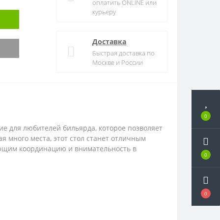
оплатить ONLINE или
курьеру
Доставка
Быстрая доставка по
Москве и России
0
ние для любителей бильярда, которое позволяет
я много места, этот стол станет отличным
ающим координацию и внимательность в
0
0