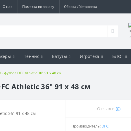
О нас
Памятка по заказу
Сборка / Установка
ажеры
Теннис
Батуты
Игротека
БЛОГ
- футбол DFC Athletic 36" 91 x 48 см
C Athletic 36" 91 x 48 см
Отзывы:
(0)
Производитель:
DFC