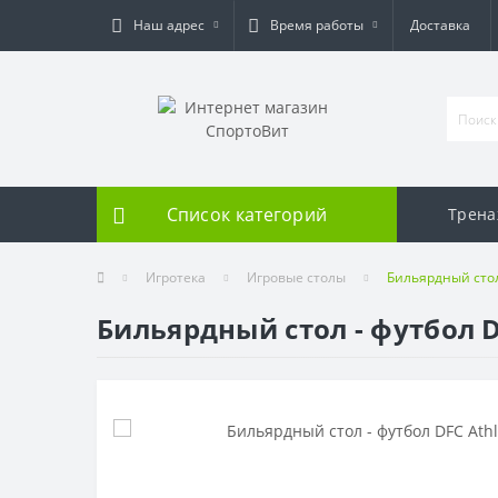
Наш адрес
Время работы
Доставка
Список категорий
Трен
Игротека
Игровые столы
Бильярдный стол 
Бильярдный стол - футбол DF