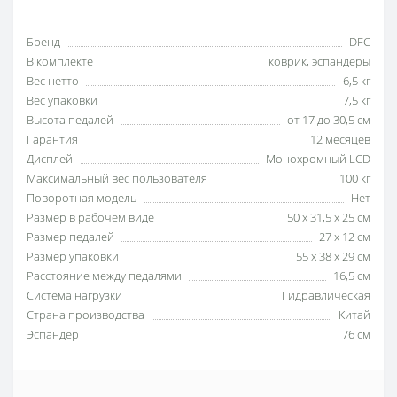
Бренд
DFC
В комплекте
коврик, эспандеры
Вес нетто
6,5 кг
Вес упаковки
7,5 кг
Высота педалей
от 17 до 30,5 см
Гарантия
12 месяцев
Дисплей
Монохромный LCD
Максимальный вес пользователя
100 кг
Поворотная модель
Нет
Размер в рабочем виде
50 x 31,5 x 25 см
Размер педалей
27 x 12 см
Размер упаковки
55 х 38 х 29 см
Расстояние между педалями
16,5 см
Система нагрузки
Гидравлическая
Страна производства
Китай
Эспандер
76 см