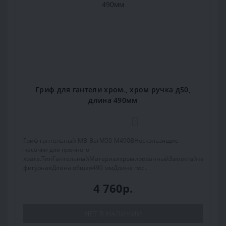
Гриф для гантели хром., хром ручка д50,
длина 490мм
0
Гриф гантельный MB-BarM50-M490BНескользящие
насечки для прочного
хвата.ТипГантельныйМатериалхромированныйЗамокгайка
фигурнаяДлина общая490 ммДлина пос..
4 760р.
НЕТ В НАЛИЧИИ