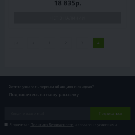
18 835р.
НЕТ В НАЛИЧИИ
|<
<
1
2
3
4
Хотите узнавать первым об акциях и скидках?
Подпишитесь на нашу рассылку
Подписаться
Я прочитал
Политика Безопасности
и согласен с условиями