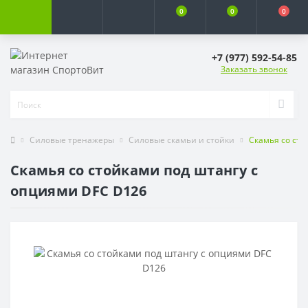
0
0
0
+7 (977) 592-54-85
Заказать звонок
Силовые тренажеры
Силовые скамьи и стойки
Скамья со сто
Скамья со стойками под штангу с
опциями DFC D126