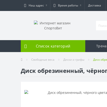
Наш адрес
Время работы
Доставка
Список категорий
Трен
Свободные веса
Диски и грифы
Диск обре
Диск обрезиненный, чёрного 