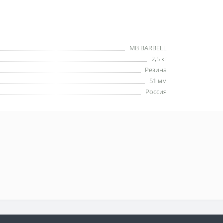
MB BARBELL
2,5 кг
Резина
51 мм
Россия