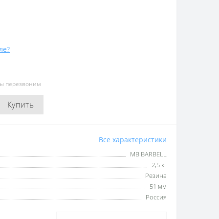
ле?
мы перезвоним
Купить
Все характеристики
MB BARBELL
2,5 кг
Резина
51 мм
Россия