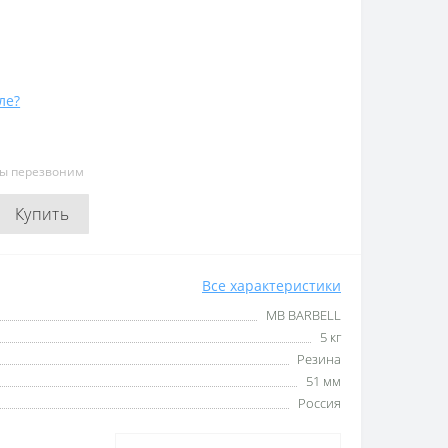
ле?
мы перезвоним
Купить
Все характеристики
MB BARBELL
5 кг
Резина
51 мм
Россия