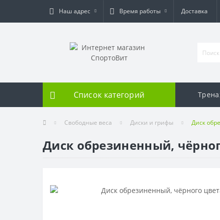
Наш адрес
Время работы
Доставка
Список категорий
Трен
Свободные веса
Диски и грифы
Диск обре
Диск обрезиненный, чёрного 