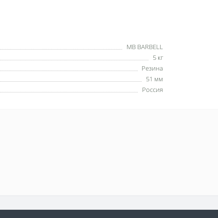
MB BARBELL
5 кг
Резина
51 мм
Россия