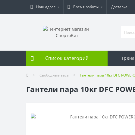
Наш адрес
Время работы
Доставка
Список категорий
Трен
Свободные веса
Гантели пара 10кг DFC POWER
Гантели пара 10кг DFC POW