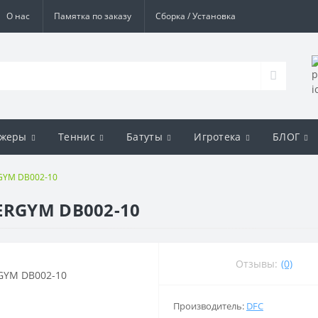
О нас
Памятка по заказу
Сборка / Установка
ажеры
Теннис
Батуты
Игротека
БЛОГ
GYM DB002-10
ERGYM DB002-10
Отзывы:
(0)
Производитель:
DFC