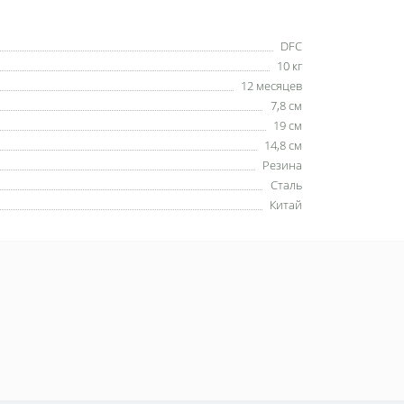
DFC
10 кг
12 месяцев
7,8 см
19 см
14,8 см
Резина
Сталь
Китай