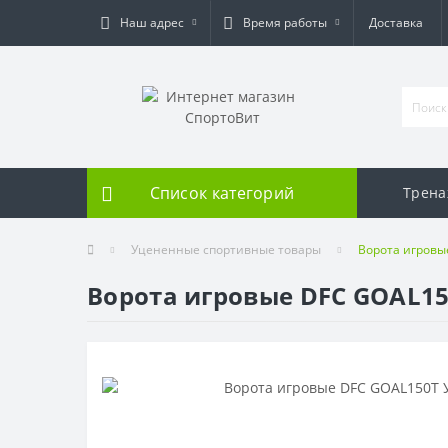
Наш адрес
Время работы
Доставка
Список категорий
Трен
Уцененные спортивные товары
Ворота игровы
Ворота игровые DFC GOAL15