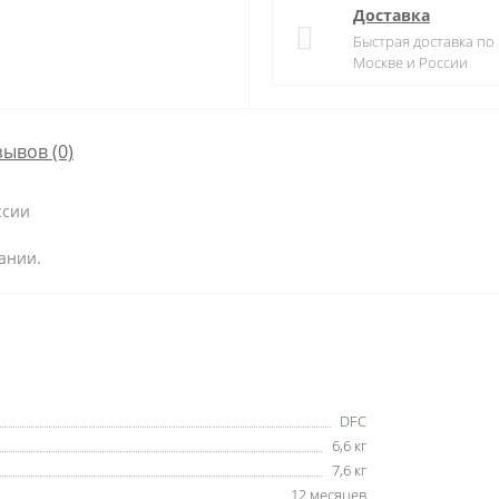
Доставка
Быстрая доставка по
Москве и России
зывов (0)
ссии
ании.
DFC
6,6 кг
7,6 кг
12 месяцев