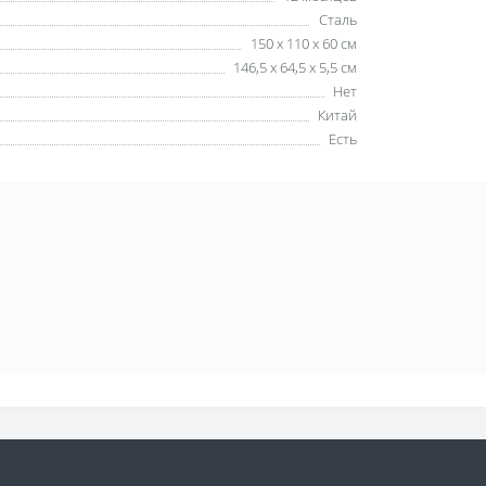
Сталь
150 x 110 x 60 см
146,5 х 64,5 х 5,5 см
Нет
Китай
Есть