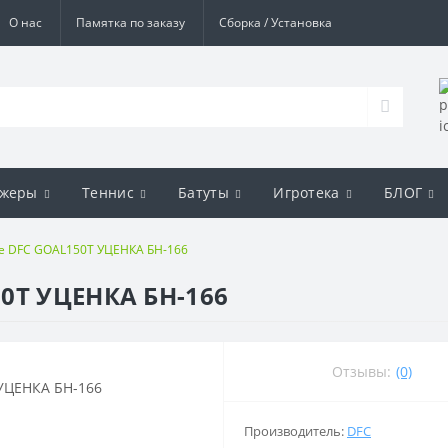
О нас
Памятка по заказу
Сборка / Установка
ажеры
Теннис
Батуты
Игротека
БЛОГ
е DFC GOAL150T УЦЕНКА БН-166
0T УЦЕНКА БН-166
Отзывы:
(0)
Производитель:
DFC