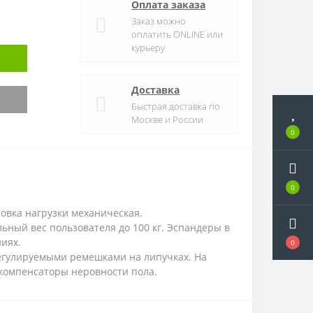
Оплата заказа
Заказ можно
оплатить ONLINE или
курьеру
Доставка
Быстрая доставка по
Москве и России
0
0
овка нагрузки механическая.
ьный вес пользователя до 100 кг. Эспандеры в
ниях.
0
регулируемыми ремешками на липучках. На
 компенсаторы неровности пола.