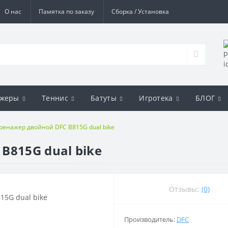
О нас
Памятка по заказу
Сборка / Установка
ажеры
Теннис
Батуты
Игротека
БЛОГ
ренажер двойной DFC B815G dual bike
B815G dual bike
Отзывы:
(0)
Производитель:
DFC