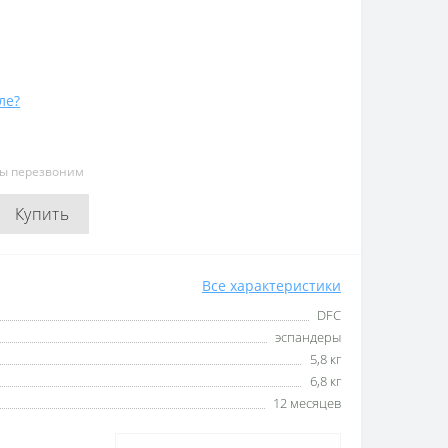
ле?
мы перезвоним
Купить
Все характеристики
DFC
эспандеры
5,8 кг
6,8 кг
12 месяцев