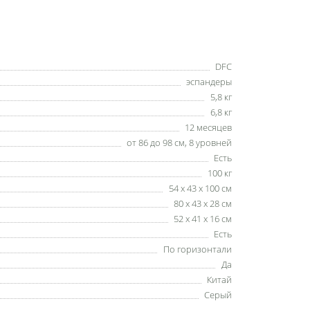
DFC
эспандеры
5,8 кг
6,8 кг
12 месяцев
от 86 до 98 см, 8 уровней
Есть
100 кг
54 x 43 x 100 см
80 x 43 x 28 см
52 x 41 x 16 см
Есть
По горизонтали
Да
Китай
Серый