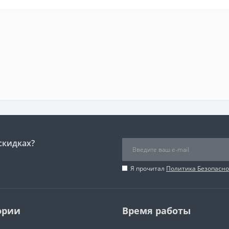
скидках?
Я прочитал
Политика Безопасно
ории
Время работы