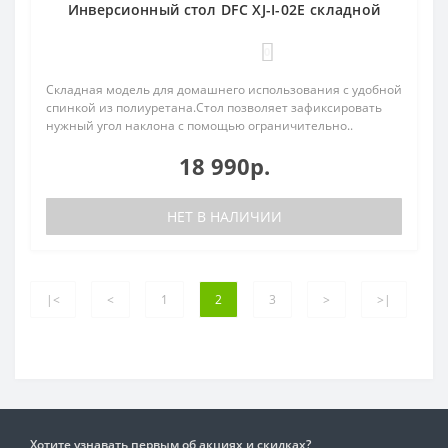
Инверсионный стол DFC XJ-I-02E складной
0
Складная модель для домашнего использования с удобной
спинкой из полиуретана.Стол позволяет зафиксировать
нужный угол наклона с помощью ограничительно..
18 990р.
НЕТ В НАЛИЧИИ
|<
<
1
2
3
>
>|
Хотите узнавать первым об акциях и скидках?