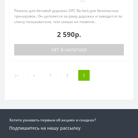
Ремень для беговой дорожки DFC Re-belt для безопасных
тренировок. Он цепляется за раму дорожки и заводится за
спину пользователя, тем самым не позволя..
2 590р.
НЕТ В НАЛИЧИИ
|<
<
1
2
3
Хотите узнавать первым об акциях и скидках?
Подпишитесь на нашу рассылку